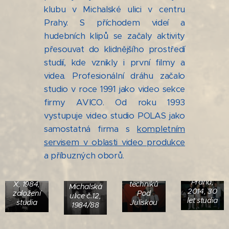
klubu v Michalské ulici v centru
Prahy. S příchodem videí a
hudebních klipů se začaly aktivity
přesouvat do klidnějšího prostředí
studií, kde vznikly i první filmy a
videa. Profesionální dráhu začalo
studio v roce 1991 jako video sekce
firmy AVICO. Od roku 1993
vystupuje video studio POLAS jako
Tým
samostatná firma s
kompletním
"Tryzna"
POLASu
k výročí
servisem v oblasti video produkce
na
10 let
Diskotéky
reklamní
a příbuzných oborů.
studia,
Natáčení
v klubu
akci, Golf
1994, sál
filmu Na
"U
Park
Stanice
planetě
Melouna",
Praha,
techniků
X, 1984,
Michalská
2014, 30
Pod
založení
ulice č.12,
let studia
Juliskou
studia
1984/88