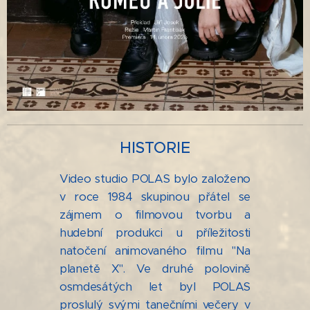
HISTORIE
Video studio POLAS bylo založeno
v roce 1984 skupinou přátel se
zájmem o filmovou tvorbu a
hudební produkci u příležitosti
natočení animovaného filmu "Na
planetě X". Ve druhé polovině
osmdesátých let byl POLAS
proslulý svými tanečními večery v