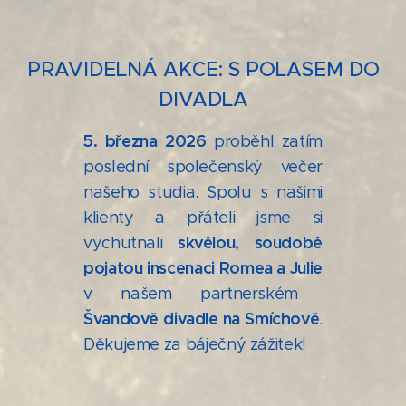
PRAVIDELNÁ AKCE:
S POLASEM DO
DIVADLA
5. března 2026
proběhl zatím
poslední společenský večer
našeho studia. Spolu s našimi
klienty a přáteli jsme si
skvělou, soudobě
vychutnali
pojatou inscenaci Romea a Julie
v našem partnerském
Švandově divadle na Smíchově
.
Děkujeme za báječný zážitek!