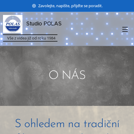
Zavolejte, napište, přijďte se poradit.
Studio POLAS
Vše z videa již od roku 1984
O NÁS
S ohledem na tradiční