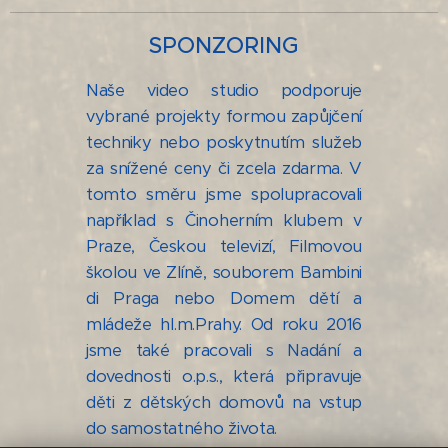
SPONZORING
Naše video studio podporuje
vybrané projekty formou zapůjčení
techniky nebo poskytnutím služeb
za snížené ceny či zcela zdarma. V
tomto směru jsme spolupracovali
například s Činoherním klubem v
Praze, Českou televizí, Filmovou
školou ve Zlíně, souborem Bambini
di Praga nebo Domem dětí a
mládeže hl.m.Prahy. Od roku 2016
jsme také pracovali s Nadání a
dovednosti o.p.s., která připravuje
děti z dětských domovů na vstup
do samostatného života.