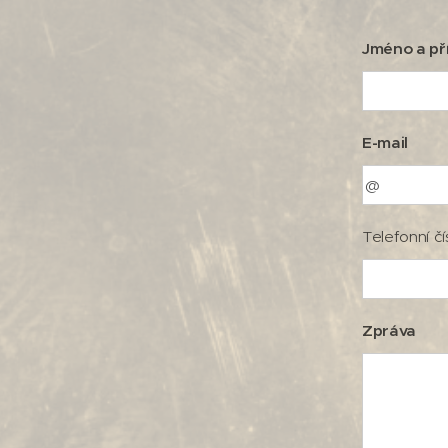
Jméno a př
E-mail
Telefonní čí
Zpráva