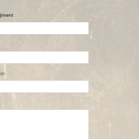
íjmení
slo