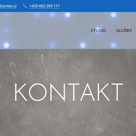
@polas.cz
+420 602 350 111
STUDIO
SLUŽBY
KONTAKT