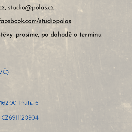
cz
, studio@polas.cz
.facebook.com/studiopolas
těvy, prosíme, po dohodě o termínu.
SVČ)
162 00 Praha 6
Č: CZ6911120304