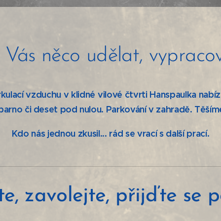
ás něco udělat, vypracov
rkulací vzduchu v klidné vilové čtvrti Hanspaulka nabíze
 parno či deset pod nulou. Parkování v zahradě. Těším
Kdo nás jednou zkusil... rád se vrací s další prací.
e, zavolejte, přijďte se p