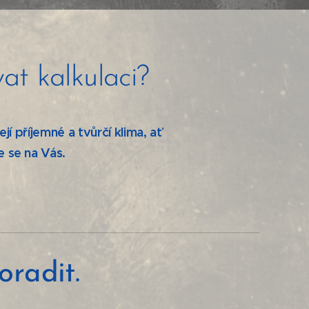
at kalkulaci?
jí příjemné a tvůrčí klima,
ať
e se na Vás.
oradit.