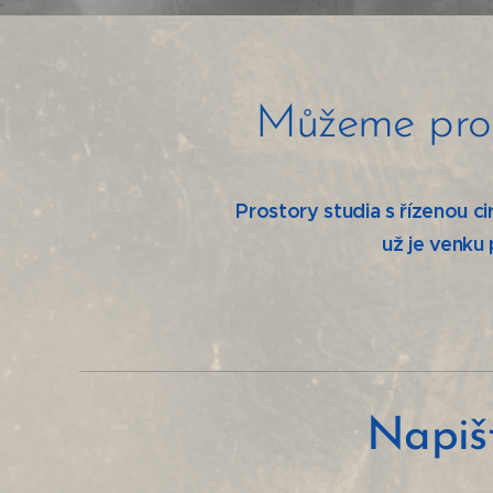
Můžeme pro V
Prostory studia s řízenou ci
už je venku
Napišt