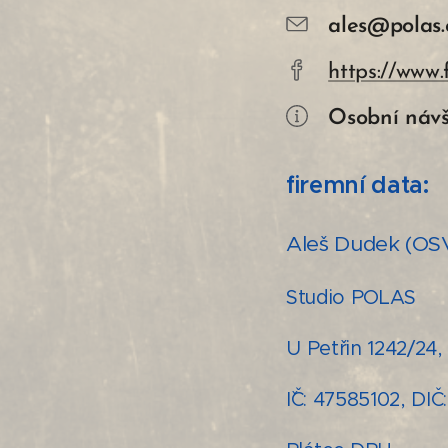
ales@polas.
https://www
Osobní návš
firemní data:
Aleš Dudek (O
Studio POLAS
U Petřin 1242/24,
IˇČ: 47585102, DI